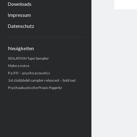
Downloads
Impressum
Datenschutz
Sidebar
Neuigkeiten
ISOLATION Tape Sampler
Make a noise
P.a.P.P. – psycho acoustics
1st club|debil sampler released – Sold out
Psychoakustische Praxis Pappritz