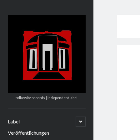
tolkewitz.de
tolkewitz records | independent label
Untermenü
Label
öffnen
Veröffentlichungen