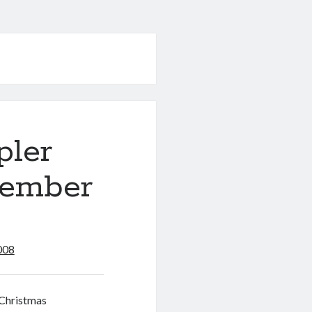
pler
zember
008
 Christmas