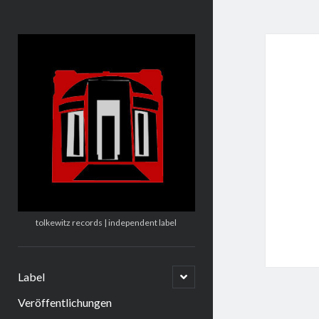
tolkewitz.de
tolkewitz records | independent label
Untermenü
Label
öffnen
Veröffentlichungen