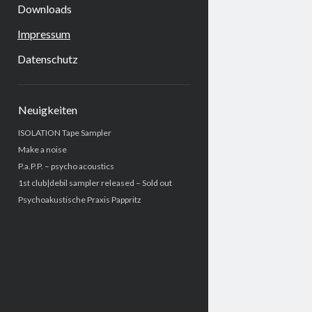
Downloads
Impressum
Datenschutz
Sidebar
Neuigkeiten
ISOLATION Tape Sampler
Make a noise
P.a.P.P. – psycho acoustics
1st club|debil sampler released – Sold out
Psychoakustische Praxis Pappritz